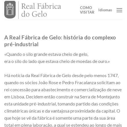
Skip
COMO
to
Idiomas
VISITAR
content
A Real Fábrica de Gelo: história do complexo
pré-industrial
«Quando o silo grande estava cheio de gelo,
era o silo do lado que estava cheio de moedas de ouro.»
Há notícia da Real Fábrica de Gelo desde pelo menos 1747,
quando os sócios João Rose e Pedro Fracalanza solicitam ao
rei concessão para abastecimento e comercialização de neve
em Lisboa. Decidem então construir na Serra de Montejunto
esta unidade pré-industrial, tomando partido das condições
climatéricas únicas e da vantajosa proximidade da capital. O
que hoje se vê da fábrica é somente uma parte da sua área
total em plena laboração, a qual se estendeu ao longo de mais