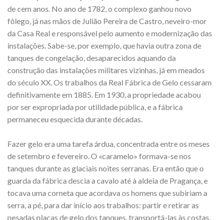
de cem anos. No ano de 1782, o complexo ganhou novo
fôlego, já nas mãos de Julião Pereira de Castro, neveiro-mor
da Casa Real e responsável pelo aumento e modernização das
instalações. Sabe-se, por exemplo, que havia outra zona de
tanques de congelação, desaparecidos aquando da
construção das instalações militares vizinhas, já em meados
do século XX. Os trabalhos da Real Fábrica de Gelo cessaram
definitivamente em 1885. Em 1930, a propriedade acabou
por ser expropriada por utilidade pública, e a fábrica
permaneceu esquecida durante décadas.
Fazer gelo era uma tarefa árdua, concentrada entre os meses
de setembro e fevereiro. O «caramelo» formava-se nos
tanques durante as glaciais noites serranas. Era então que o
guarda da fábrica descia a cavalo até à aldeia de Pragança, e
tocava uma corneta que acordava os homens que subiriam a
serra, a pé, para dar início aos trabalhos: partir e retirar as
pesadas placas de gelo dos tanques, transportá-las às costas,