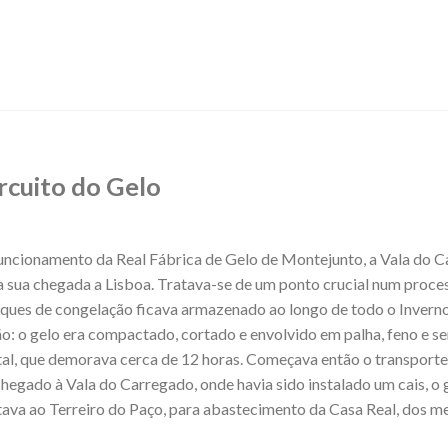
rcuito do Gelo
 funcionamento da Real Fábrica de Gelo de Montejunto, a Vala do 
 da sua chegada a Lisboa. Tratava-se de um ponto crucial num proc
nques de congelação ficava armazenado ao longo de todo o Inverno
o: o gelo era compactado, cortado e envolvido em palha, feno e ser
al, que demorava cerca de 12 horas. Começava então o transporte:
egado à Vala do Carregado, onde havia sido instalado um cais, o 
tava ao Terreiro do Paço, para abastecimento da Casa Real, dos m