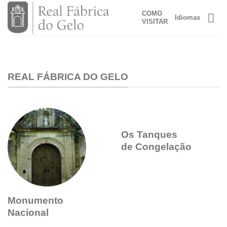
Skip
COMO
Idiomas
to
VISITAR
content
REAL FÁBRICA DO GELO
Os Tanques
de Congelação
Monumento
Nacional